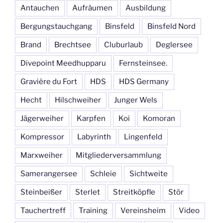
Antauchen
Aufräumen
Ausbildung
Bergungstauchgang
Binsfeld
Binsfeld Nord
Brand
Brechtsee
Cluburlaub
Deglersee
Divepoint Meedhupparu
Fernsteinsee.
Gravière du Fort
HDS
HDS Germany
Hecht
Hilschweiher
Junger Wels
Jägerweiher
Karpfen
Koi
Komoran
Kompressor
Labyrinth
Lingenfeld
Marxweiher
Mitgliederversammlung
Samerangersee
Schleie
Sichtweite
Steinbeißer
Sterlet
Streitköpfle
Stör
Tauchertreff
Training
Vereinsheim
Video