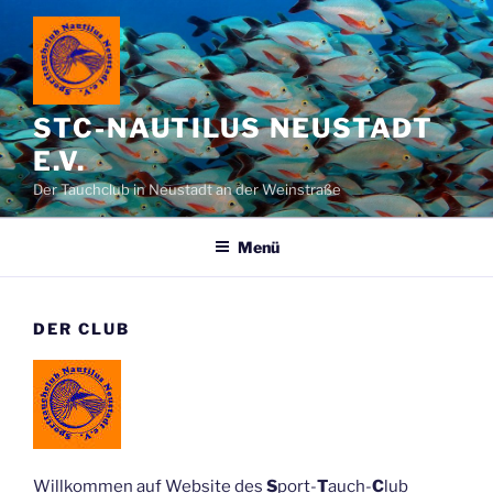
Zum
Inhalt
springen
STC-NAUTILUS NEUSTADT
E.V.
Der Tauchclub in Neustadt an der Weinstraße
Menü
DER CLUB
Willkommen auf Website des
S
port-
T
auch-
C
lub