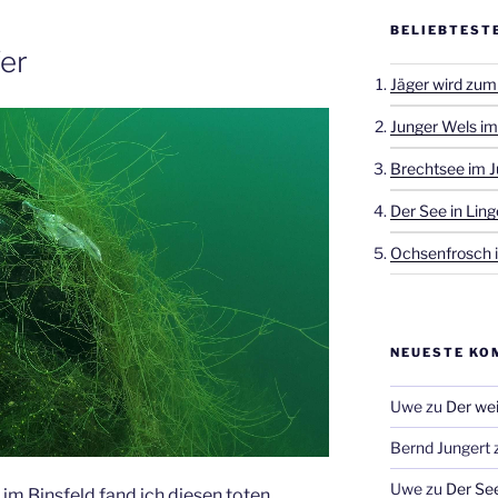
BELIEBTEST
er
Jäger wird zum
Junger Wels im
Brechtsee im J
Der See in Ling
Ochsenfrosch i
NEUESTE KO
Uwe
zu
Der wei
Bernd Jungert
Uwe
zu
Der See
m Binsfeld fand ich diesen toten