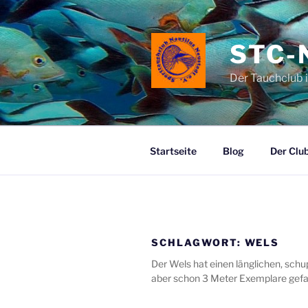
Zum
Inhalt
springen
STC-
Der Tauchclub 
Startseite
Blog
Der Clu
SCHLAGWORT:
WELS
Der Wels hat einen länglichen, schu
aber schon 3 Meter Exemplare gef