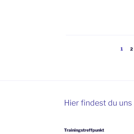
Seitennummerieru
Seite
S
1
2
der
Beiträge
Hier findest du uns
Trainingstreffpunkt