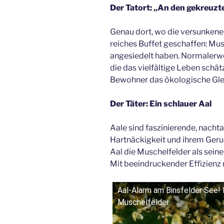
Der Tatort: „An den gekreuz
Genau dort, wo die versunkenen
reiches Buffet geschaffen: Musc
angesiedelt haben. Normalerwe
die das vielfältige Leben schätz
Bewohner das ökologische Glei
Der Täter: Ein schlauer Aal
Aale sind faszinierende, nachtak
Hartnäckigkeit und ihrem Geruc
Aal die Muschelfelder als sei
Mit beeindruckender Effizienz 
Aal-Alarm am Binsfelder See! E
Muschelfelder.