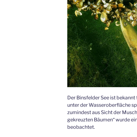
Der Binsfelder See ist bekannt 
unter der Wasseroberfläche spi
zumindest aus Sicht der Musche
gekreuzten Bäumen“ wurde ein 
beobachtet.