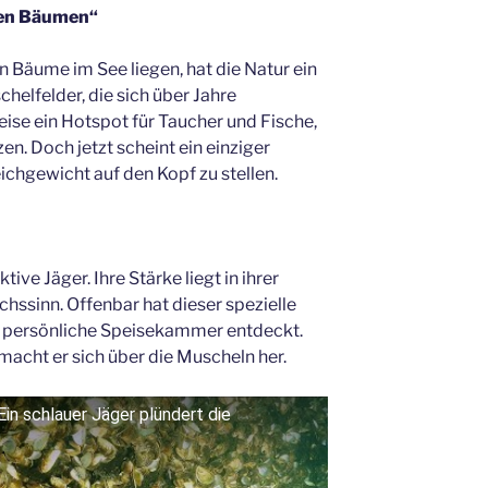
ten Bäumen“
 Bäume im See liegen, hat die Natur ein
helfelder, die sich über Jahre
ise ein Hotspot für Taucher und Fische,
en. Doch jetzt scheint ein einziger
chgewicht auf den Kopf zu stellen.
tive Jäger. Ihre Stärke liegt in ihrer
hssinn. Offenbar hat dieser spezielle
ne persönliche Speisekammer entdeckt.
macht er sich über die Muscheln her.
in schlauer Jäger plündert die