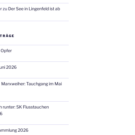
r
zu
Der See in Lingenfeld ist ab
ITRÄGE
 Opfer
uni 2026
m Marxweiher: Tauchgang im Mai
h runter: SK Flusstauchen
26
sammlung 2026