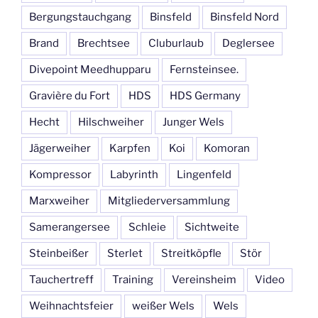
Bergungstauchgang
Binsfeld
Binsfeld Nord
Brand
Brechtsee
Cluburlaub
Deglersee
Divepoint Meedhupparu
Fernsteinsee.
Gravière du Fort
HDS
HDS Germany
Hecht
Hilschweiher
Junger Wels
Jägerweiher
Karpfen
Koi
Komoran
Kompressor
Labyrinth
Lingenfeld
Marxweiher
Mitgliederversammlung
Samerangersee
Schleie
Sichtweite
Steinbeißer
Sterlet
Streitköpfle
Stör
Tauchertreff
Training
Vereinsheim
Video
Weihnachtsfeier
weißer Wels
Wels