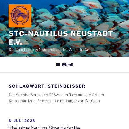
Zum
Inhalt
springen
STC-NAUTILUS NEUSTADT
E.V.
Der Tauchclub in Neustadt an der Weinstraße
Menü
SCHLAGWORT:
STEINBEISSER
Der Steinbeißer ist ein Süßwasserfisch aus der Art der
Karpfenartigen. Er erreicht eine Länge von 8-10 cm.
VERÖFFENTLICHT
8. JULI 2023
AM
Steinbeißer im Streitköpfle