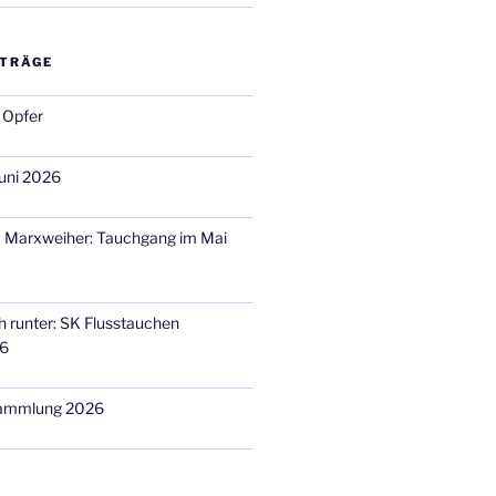
ITRÄGE
 Opfer
uni 2026
m Marxweiher: Tauchgang im Mai
h runter: SK Flusstauchen
26
sammlung 2026