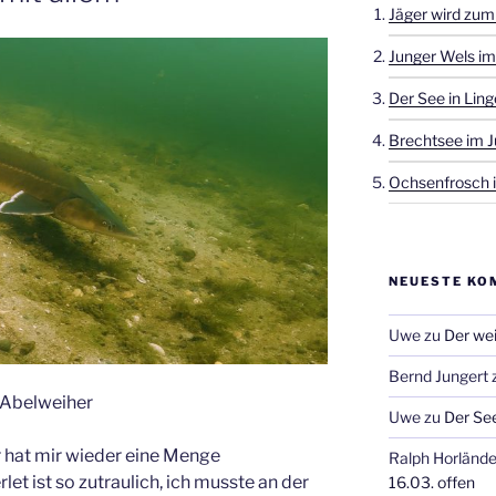
Jäger wird zum
Junger Wels im
Der See in Ling
Brechtsee im J
Ochsenfrosch i
NEUESTE KO
Uwe
zu
Der wei
Bernd Jungert
m Abelweiher
Uwe
zu
Der See
r hat mir wieder eine Menge
Ralph Horlände
let ist so zutraulich, ich musste an der
16.03. offen