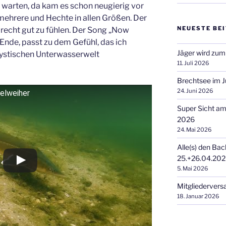
n warten, da kam es schon neugierig vor
 mehrere und Hechte in allen Größen. Der
NEUESTE BE
 recht gut zu fühlen. Der Song „Now
Ende, passt zu dem Gefühl, das ich
Jäger wird zum
mystischen Unterwasserwelt
11. Juli 2026
Brechtsee im J
24. Juni 2026
belweiher
Super Sicht a
2026
24. Mai 2026
Alle(s) den Bac
25.+26.04.20
5. Mai 2026
Mitgliederver
18. Januar 2026