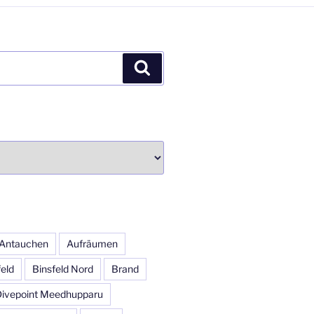
Suchen
Antauchen
Aufräumen
feld
Binsfeld Nord
Brand
Divepoint Meedhupparu