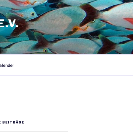
.V.
alender
E BEITRÄGE