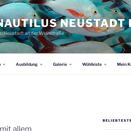
NAUTILUS NEUSTADT E
in Neustadt an der Weinstraße
b
Ausbildung
Galerie
Wühlkiste
Mein K
BELIEBTEST
mit allem