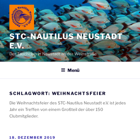
Zum
Inhalt
springen
STC-NAUTILUS NEUSTADT
E.V.
Der Tauchclub in Neustadt an der Weinstraße
Menü
SCHLAGWORT:
WEIHNACHTSFEIER
Die Weihnachtsfeier des STC-Nautilus Neustadt e.V. ist jedes
Jahr ein Treffen von einem Großteil der über 150
Clubmitglieder.
VERÖFFENTLICHT
18. DEZEMBER 2019