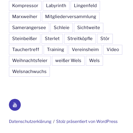
Kompressor
Labyrinth
Lingenfeld
Marxweiher
Mitgliederversammlung
Samerangersee
Schleie
Sichtweite
Steinbeißer
Sterlet
Streitköpfle
Stör
Tauchertreff
Training
Vereinsheim
Video
Weihnachtsfeier
weißer Wels
Wels
Welsnachwuchs
YouTube
Datenschutzerklärung
Stolz präsentiert von WordPress