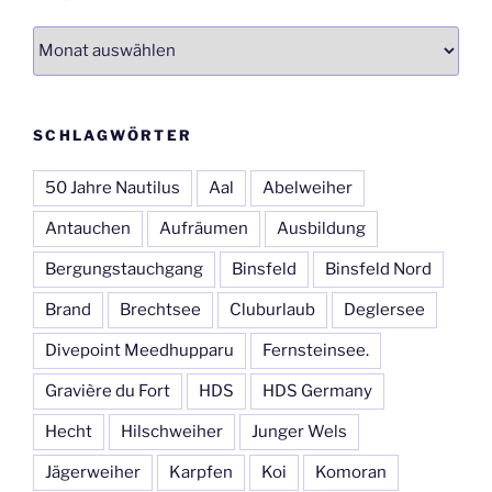
Archiv
SCHLAGWÖRTER
50 Jahre Nautilus
Aal
Abelweiher
Antauchen
Aufräumen
Ausbildung
Bergungstauchgang
Binsfeld
Binsfeld Nord
Brand
Brechtsee
Cluburlaub
Deglersee
Divepoint Meedhupparu
Fernsteinsee.
Gravière du Fort
HDS
HDS Germany
Hecht
Hilschweiher
Junger Wels
Jägerweiher
Karpfen
Koi
Komoran