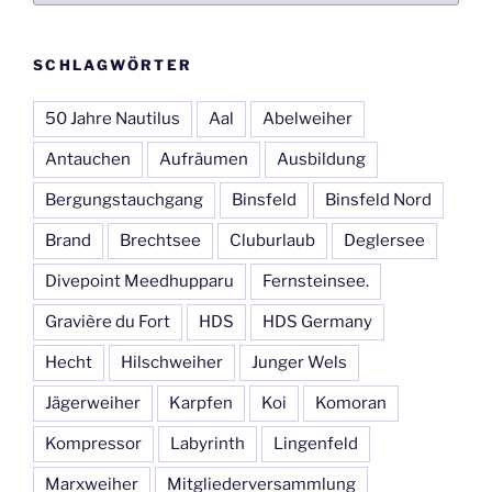
SCHLAGWÖRTER
50 Jahre Nautilus
Aal
Abelweiher
Antauchen
Aufräumen
Ausbildung
Bergungstauchgang
Binsfeld
Binsfeld Nord
Brand
Brechtsee
Cluburlaub
Deglersee
Divepoint Meedhupparu
Fernsteinsee.
Gravière du Fort
HDS
HDS Germany
Hecht
Hilschweiher
Junger Wels
Jägerweiher
Karpfen
Koi
Komoran
Kompressor
Labyrinth
Lingenfeld
Marxweiher
Mitgliederversammlung