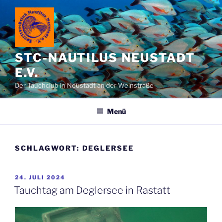
Zum
Inhalt
springen
STC-NAUTILUS NEUSTADT
E.V.
Der Tauchclub in Neustadt an der Weinstraße
Menü
SCHLAGWORT:
DEGLERSEE
VERÖFFENTLICHT
24. JULI 2024
AM
Tauchtag am Deglersee in Rastatt