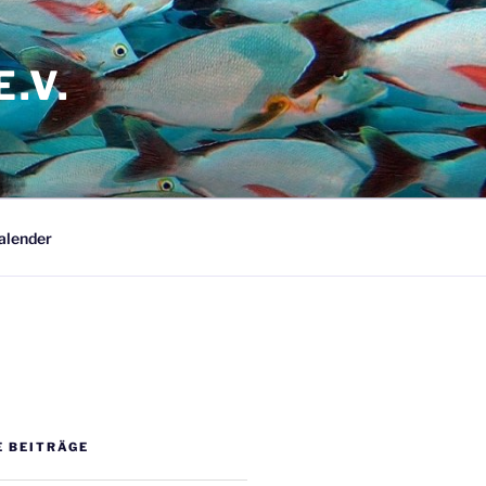
.V.
alender
E BEITRÄGE