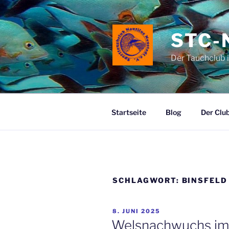
Zum
Inhalt
springen
STC-
Der Tauchclub 
Startseite
Blog
Der Clu
SCHLAGWORT:
BINSFELD
VERÖFFENTLICHT
8. JUNI 2025
AM
Welsnachwuchs im 