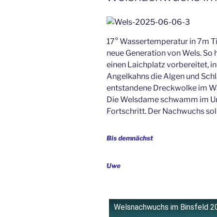
17° Wassertemperatur in 7m Tief
neue Generation von Wels. So 
einen Laichplatz vorbereitet,
Angelkahns die Algen und Schl
entstandene Dreckwolke im Was
Die Welsdame schwamm im Umk
Fortschritt. Der Nachwuchs sol
Bis demnächst
Uwe
Welsnachwuchs im Binsfeld 2