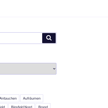
Suchen
Antauchen
Aufräumen
feld
Binsfeld Nord
Brand