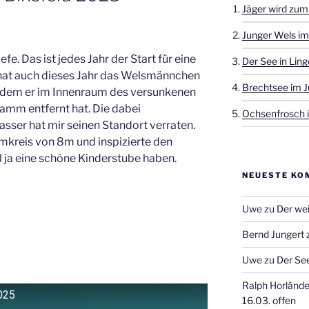
Jäger wird zum
Junger Wels im
e. Das ist jedes Jahr der Start für eine
Der See in Ling
hat auch dieses Jahr das Welsmännchen
Brechtsee im J
 indem er im Innenraum des versunkenen
amm entfernt hat. Die dabei
Ochsenfrosch i
ser hat mir seinen Standort verraten.
reis von 8m und inspizierte den
l ja eine schöne Kinderstube haben.
NEUESTE KO
Uwe
zu
Der wei
Bernd Jungert
Uwe
zu
Der See
Ralph Horlände
025
16.03. offen