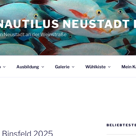
NAUTILUS NEUSTADT E
in Neustadt an der Weinstraße
b
Ausbildung
Galerie
Wühlkiste
Mein K
BELIEBTEST
Binsfeld 2025