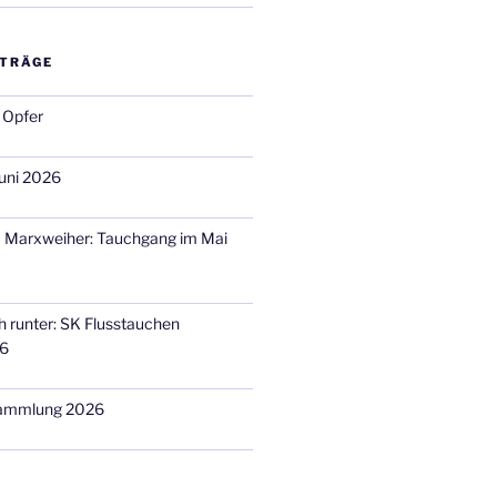
ITRÄGE
 Opfer
uni 2026
m Marxweiher: Tauchgang im Mai
h runter: SK Flusstauchen
26
sammlung 2026