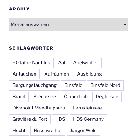
ARCHIV
Archiv
SCHLAGWÖRTER
50 Jahre Nautilus
Aal
Abelweiher
Antauchen
Aufräumen
Ausbildung
Bergungstauchgang
Binsfeld
Binsfeld Nord
Brand
Brechtsee
Cluburlaub
Deglersee
Divepoint Meedhupparu
Fernsteinsee.
Gravière du Fort
HDS
HDS Germany
Hecht
Hilschweiher
Junger Wels