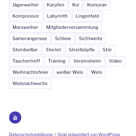
Jägerweiher
Karpfen
Koi
Komoran
Kompressor
Labyrinth
Lingenfeld
Marxweiher
Mitgliederversammlung
Samerangersee
Schleie
Sichtweite
Steinbeißer
Sterlet
Streitköpfle
Stör
Tauchertreff
Training
Vereinsheim
Video
Weihnachtsfeier
weißer Wels
Wels
Welsnachwuchs
YouTube
Datenschutzerklärung
Stolz präsentiert von WordPress