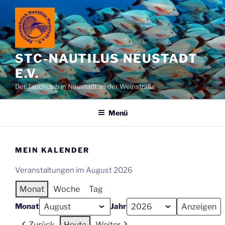
Zum
Inhalt
springen
STC-NAUTILUS NEUSTADT
E.V.
Der Tauchclub in Neustadt an der Weinstraße
Menü
MEIN KALENDER
Veranstaltungen im August 2026
Monat
Woche
Tag
Monat
Jahr
Zurück
Heute
Weiter