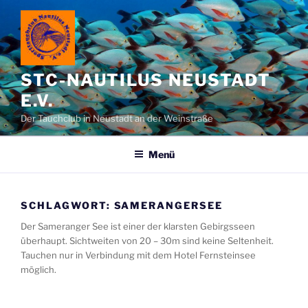
Zum
Inhalt
springen
STC-NAUTILUS NEUSTADT
E.V.
Der Tauchclub in Neustadt an der Weinstraße
Menü
SCHLAGWORT:
SAMERANGERSEE
Der Sameranger See ist einer der klarsten Gebirgsseen
überhaupt. Sichtweiten von 20 – 30m sind keine Seltenheit.
Tauchen nur in Verbindung mit dem Hotel Fernsteinsee
möglich.