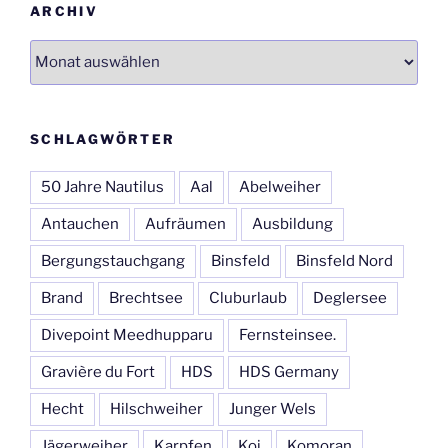
ARCHIV
Archiv
SCHLAGWÖRTER
50 Jahre Nautilus
Aal
Abelweiher
Antauchen
Aufräumen
Ausbildung
Bergungstauchgang
Binsfeld
Binsfeld Nord
Brand
Brechtsee
Cluburlaub
Deglersee
Divepoint Meedhupparu
Fernsteinsee.
Gravière du Fort
HDS
HDS Germany
Hecht
Hilschweiher
Junger Wels
Jägerweiher
Karpfen
Koi
Komoran