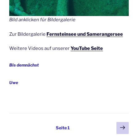
Bild anklicken für Bildergalerie
Zur Bildergalerie
Fernsteinsee und Samerangersee
Weitere Videos auf unserer
YouTube Seite
Bis demnächst
Uwe
Seitennummerierung
Näch
Seite
1
Seit
der