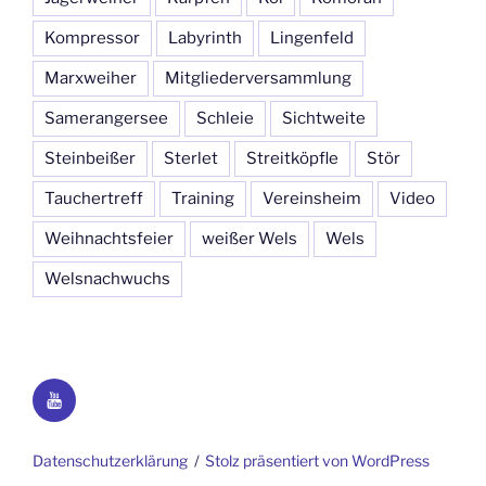
Kompressor
Labyrinth
Lingenfeld
Marxweiher
Mitgliederversammlung
Samerangersee
Schleie
Sichtweite
Steinbeißer
Sterlet
Streitköpfle
Stör
Tauchertreff
Training
Vereinsheim
Video
Weihnachtsfeier
weißer Wels
Wels
Welsnachwuchs
YouTube
Datenschutzerklärung
Stolz präsentiert von WordPress