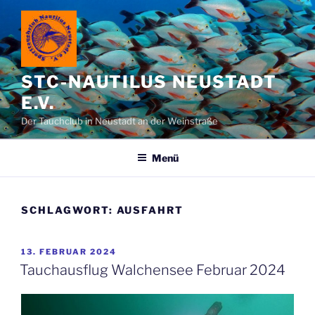
Zum
Inhalt
springen
STC-NAUTILUS NEUSTADT
E.V.
Der Tauchclub in Neustadt an der Weinstraße
Menü
SCHLAGWORT:
AUSFAHRT
VERÖFFENTLICHT
13. FEBRUAR 2024
AM
Tauchausflug Walchensee Februar 2024