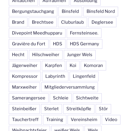
Antauchen
Aufräumen
Ausbildung
Bergungstauchgang
Binsfeld
Binsfeld Nord
Brand
Brechtsee
Cluburlaub
Deglersee
Divepoint Meedhupparu
Fernsteinsee.
Gravière du Fort
HDS
HDS Germany
Hecht
Hilschweiher
Junger Wels
Jägerweiher
Karpfen
Koi
Komoran
Kompressor
Labyrinth
Lingenfeld
Marxweiher
Mitgliederversammlung
Samerangersee
Schleie
Sichtweite
Steinbeißer
Sterlet
Streitköpfle
Stör
Tauchertreff
Training
Vereinsheim
Video
Weihnachtsfeier
weißer Wels
Wels