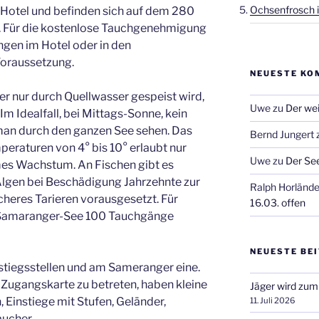
Ochsenfrosch i
otel und befinden sich auf dem 280
 Für die kostenlose Tauchgenehmigung
gen im Hotel oder in den
Voraussetzung.
NEUESTE KO
r nur durch Quellwasser gespeist wird,
Uwe
zu
Der wei
m Idealfall, bei Mittags-Sonne, kein
man durch den ganzen See sehen. Das
Bernd Jungert
eraturen von 4° bis 10° erlaubt nur
Uwe
zu
Der See
es Wachstum. An Fischen gibt es
 Algen bei Beschädigung Jahrzehnte zur
Ralph Horlände
heres Tarieren vorausgesetzt. Für
16.03. offen
r Samaranger-See 100 Tauchgänge
NEUESTE BE
stiegsstellen und am Sameranger eine.
t Zugangskarte zu betreten, haben kleine
Jäger wird zum
 Einstiege mit Stufen, Geländer,
11. Juli 2026
aucher.