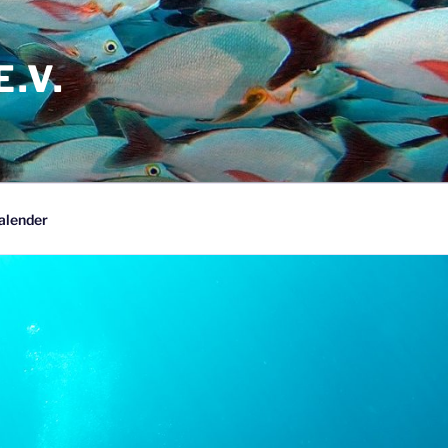
.V.
alender