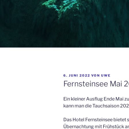
VERÖFFENTLICHT
6. JUNI 2022
VON
UWE
AM
Fernsteinsee Mai 
Ein kleiner Ausflug Ende Mai 
kann man die Tauchsaison 2022
Das Hotel Fernsteinsee bietet 
Übernachtung mit Frühstück an