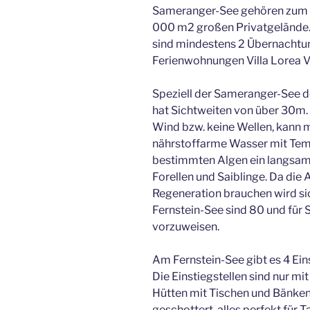
Sameranger-See gehören zum H
000 m2 großen Privatgelände.
sind mindestens 2 Übernachtun
Ferienwohnungen Villa Lorea 
Speziell der Sameranger-See de
hat Sichtweiten von über 30m. I
Wind bzw. keine Wellen, kann 
nährstoffarme Wasser mit Temp
bestimmten Algen ein langsam
Forellen und Saiblinge. Da die
Regeneration brauchen wird sic
Fernstein-See sind 80 und fü
vorzuweisen.
Am Fernstein-See gibt es 4 Ein
Die Einstiegstellen sind nur mi
Hütten mit Tischen und Bänken,
geschottert, alles perfekt für T