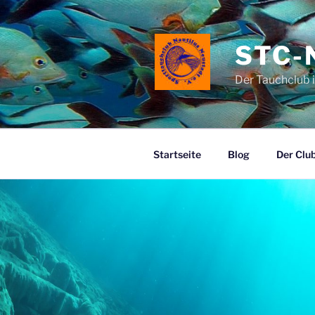
Zum
Inhalt
springen
STC-
Der Tauchclub 
Startseite
Blog
Der Clu