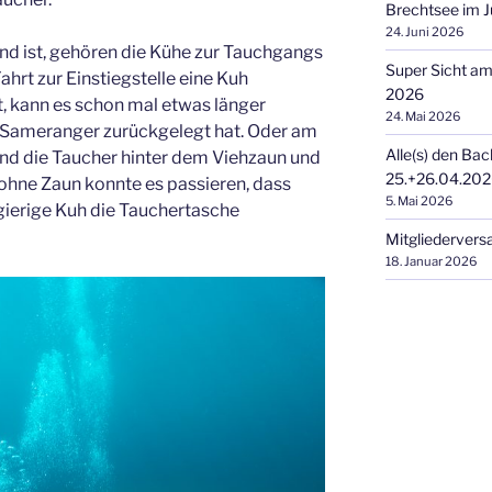
Brechtsee im J
24. Juni 2026
nd ist, gehören die Kühe zur Tauchgangs
Super Sicht a
ahrt zur Einstiegstelle eine Kuh
2026
 kann es schon mal etwas länger
24. Mai 2026
Sameranger zurückgelegt hat. Oder am
Alle(s) den Bac
sind die Taucher hinter dem Viehzaun und
25.+26.04.20
 ohne Zaun konnte es passieren, dass
5. Mai 2026
ierige Kuh die Tauchertasche
Mitgliederver
18. Januar 2026