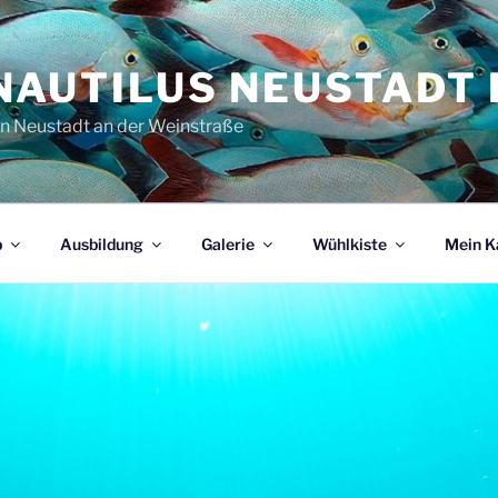
NAUTILUS NEUSTADT E
in Neustadt an der Weinstraße
b
Ausbildung
Galerie
Wühlkiste
Mein K