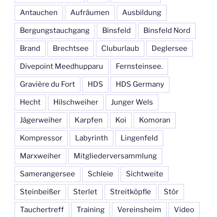
Antauchen
Aufräumen
Ausbildung
Bergungstauchgang
Binsfeld
Binsfeld Nord
Brand
Brechtsee
Cluburlaub
Deglersee
Divepoint Meedhupparu
Fernsteinsee.
Gravière du Fort
HDS
HDS Germany
Hecht
Hilschweiher
Junger Wels
Jägerweiher
Karpfen
Koi
Komoran
Kompressor
Labyrinth
Lingenfeld
Marxweiher
Mitgliederversammlung
Samerangersee
Schleie
Sichtweite
Steinbeißer
Sterlet
Streitköpfle
Stör
Tauchertreff
Training
Vereinsheim
Video