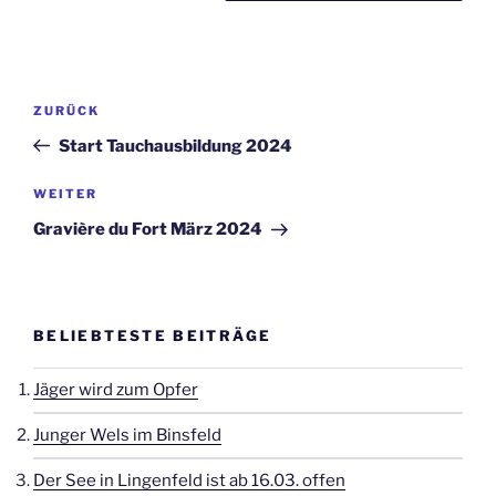
Beitragsnavigation
Vorheriger
ZURÜCK
Beitrag
Start Tauchausbildung 2024
Nächster
WEITER
Beitrag
Gravière du Fort März 2024
BELIEBTESTE BEITRÄGE
Jäger wird zum Opfer
Junger Wels im Binsfeld
Der See in Lingenfeld ist ab 16.03. offen