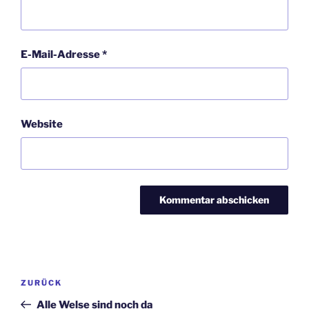
E-Mail-Adresse
*
Website
Beitragsnavigation
Vorheriger
ZURÜCK
Beitrag
Alle Welse sind noch da