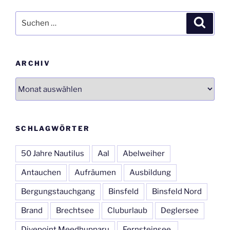
Suchen
Suche
nach:
ARCHIV
Archiv
SCHLAGWÖRTER
50 Jahre Nautilus
Aal
Abelweiher
Antauchen
Aufräumen
Ausbildung
Bergungstauchgang
Binsfeld
Binsfeld Nord
Brand
Brechtsee
Cluburlaub
Deglersee
Divepoint Meedhupparu
Fernsteinsee.