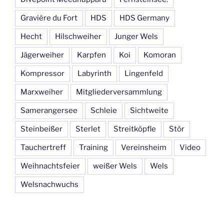
Gravière du Fort
HDS
HDS Germany
Hecht
Hilschweiher
Junger Wels
Jägerweiher
Karpfen
Koi
Komoran
Kompressor
Labyrinth
Lingenfeld
Marxweiher
Mitgliederversammlung
Samerangersee
Schleie
Sichtweite
Steinbeißer
Sterlet
Streitköpfle
Stör
Tauchertreff
Training
Vereinsheim
Video
Weihnachtsfeier
weißer Wels
Wels
Welsnachwuchs