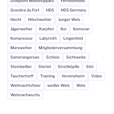
Divepoint Meedhupparu
Fernsteinsee.
Gravière du Fort
HDS
HDS Germany
Hecht
Hilschweiher
Junger Wels
Jägerweiher
Karpfen
Koi
Komoran
Kompressor
Labyrinth
Lingenfeld
Marxweiher
Mitgliederversammlung
Samerangersee
Schleie
Sichtweite
Steinbeißer
Sterlet
Streitköpfle
Stör
Tauchertreff
Training
Vereinsheim
Video
Weihnachtsfeier
weißer Wels
Wels
Welsnachwuchs