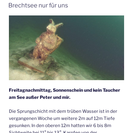
AM
Brechtsee nur für uns
Freitagnachmittag, Sonnenschein und kein Taucher
am See außer Peter und mir.
Die Sprungschicht mit dem trüben Wasser ist in der
vergangenen Woche um weitere 2m auf 12m Tiefe
gesunken. In den oberen 12m hatten wir 6 bis 8m
Sichtweite bei 11° bis 13°. Karpfen von der