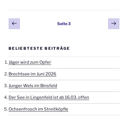
Seitennummerierung
Vorherige
Näch
Seite
3
Seite
Seit
der
Beiträge
BELIEBTESTE BEITRÄGE
Jäger wird zum Opfer
Brechtsee im Juni 2026
Junger Wels im Binsfeld
Der See in Lingenfeld ist ab 16.03. offen
Ochsenfrosch im Streitköpfle