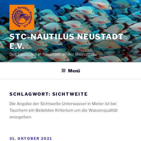
Zum
Inhalt
springen
STC-NAUTILUS NEUSTADT
E.V.
Der Tauchclub in Neustadt an der Weinstraße
Menü
SCHLAGWORT:
SICHTWEITE
Die Angabe der Sichtweite Unterwasser in Meter ist bei
Tauchern ein Beliebtes Kriterium um die Wasserqualität
anzugeben.
VERÖFFENTLICHT
31. OKTOBER 2021