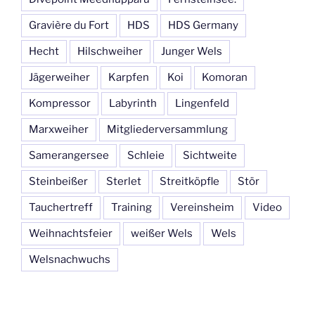
Gravière du Fort
HDS
HDS Germany
Hecht
Hilschweiher
Junger Wels
Jägerweiher
Karpfen
Koi
Komoran
Kompressor
Labyrinth
Lingenfeld
Marxweiher
Mitgliederversammlung
Samerangersee
Schleie
Sichtweite
Steinbeißer
Sterlet
Streitköpfle
Stör
Tauchertreff
Training
Vereinsheim
Video
Weihnachtsfeier
weißer Wels
Wels
Welsnachwuchs