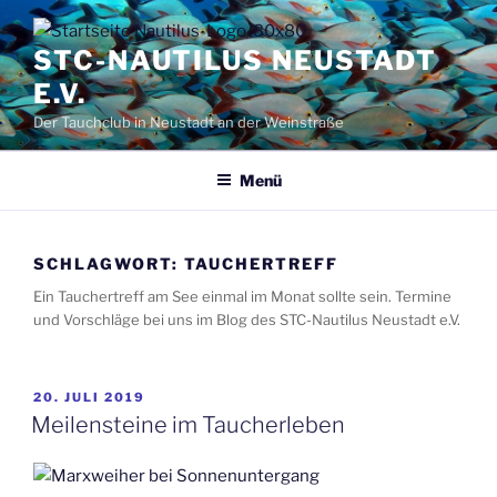
Zum
Inhalt
STC-NAUTILUS NEUSTADT
springen
E.V.
Der Tauchclub in Neustadt an der Weinstraße
Menü
SCHLAGWORT:
TAUCHERTREFF
Ein Tauchertreff am See einmal im Monat sollte sein. Termine
und Vorschläge bei uns im Blog des STC-Nautilus Neustadt e.V.
VERÖFFENTLICHT
20. JULI 2019
AM
Meilensteine im Taucherleben