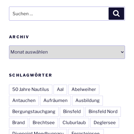
Suchen
Suche
nach:
ARCHIV
Archiv
SCHLAGWÖRTER
50 Jahre Nautilus
Aal
Abelweiher
Antauchen
Aufräumen
Ausbildung
Bergungstauchgang
Binsfeld
Binsfeld Nord
Brand
Brechtsee
Cluburlaub
Deglersee
Divepoint Meedhupparu
Fernsteinsee.