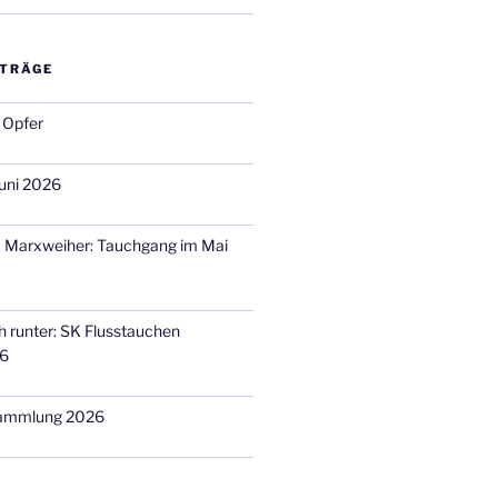
ITRÄGE
 Opfer
uni 2026
m Marxweiher: Tauchgang im Mai
h runter: SK Flusstauchen
26
sammlung 2026