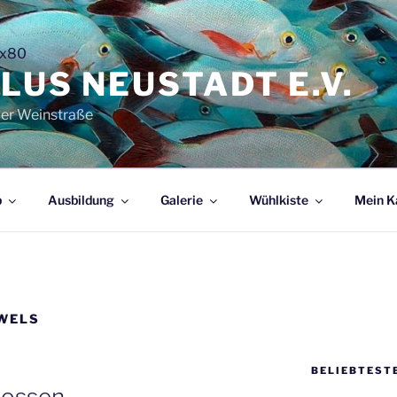
LUS NEUSTADT E.V.
der Weinstraße
b
Ausbildung
Galerie
Wühlkiste
Mein K
WELS
BELIEBTEST
lossen