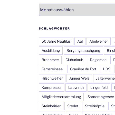
Archiv
SCHLAGWÖRTER
50 Jahre Nautilus
Aal
Abelweiher
Ausbildung
Bergungstauchgang
Bins
Brechtsee
Cluburlaub
Deglersee
Fernsteinsee.
Gravière du Fort
HDS
Hilschweiher
Junger Wels
Jägerweihe
Kompressor
Labyrinth
Lingenfeld
Mitgliederversammlung
Samerangersee
Steinbeißer
Sterlet
Streitköpfle
St