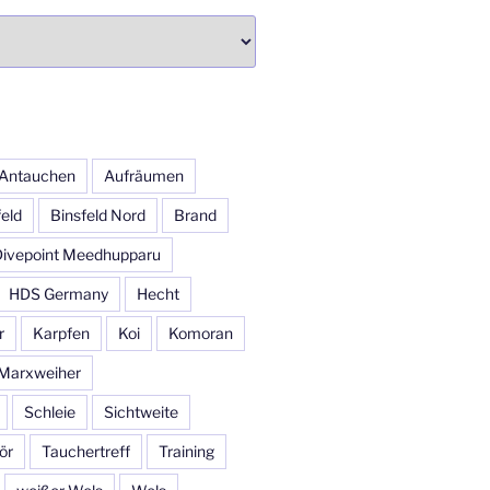
Antauchen
Aufräumen
feld
Binsfeld Nord
Brand
Divepoint Meedhupparu
HDS Germany
Hecht
r
Karpfen
Koi
Komoran
Marxweiher
Schleie
Sichtweite
ör
Tauchertreff
Training