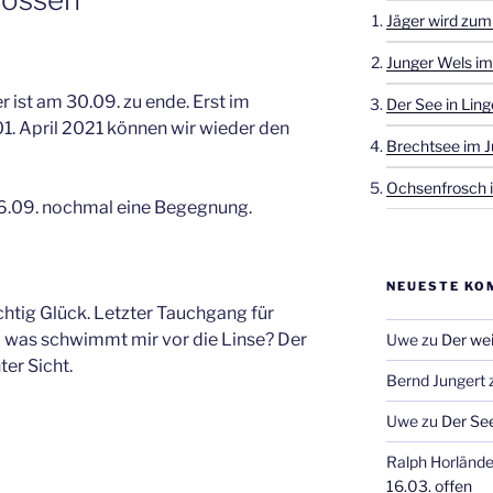
Jäger wird zum
Junger Wels im
 ist am 30.09. zu ende. Erst im
Der See in Ling
1. April 2021 können wir wieder den
Brechtsee im J
Ochsenfrosch i
26.09. nochmal eine Begegnung.
NEUESTE KO
ichtig Glück. Letzter Tauchgang für
d was schwimmt mir vor die Linse? Der
Uwe
zu
Der wei
ter Sicht.
Bernd Jungert
Uwe
zu
Der See
Ralph Horlände
16.03. offen