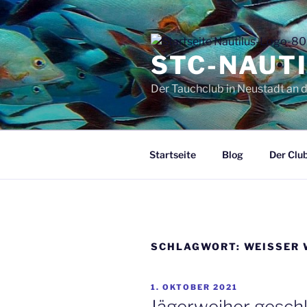
Zum
Inhalt
springen
STC-NAUTI
Der Tauchclub in Neustadt an 
Startseite
Blog
Der Clu
SCHLAGWORT:
WEISSER 
VERÖFFENTLICHT
1. OKTOBER 2021
AM
Jägerweiher gesch