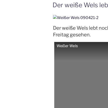
AM
Der weiße Wels le
Der weiße Wels lebt noc
Freitag gesehen.
Weißer Wels