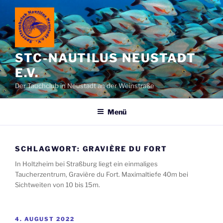
Zum
Inhalt
springen
STC-NAUTILUS NEUSTADT
E.V.
Der Tauchclub in Neustadt an der Weinstraße
Menü
SCHLAGWORT:
GRAVIÈRE DU FORT
In Holtzheim bei Straßburg liegt ein einmaliges
Taucherzentrum, Gravière du Fort. Maximaltiefe 40m bei
Sichtweiten von 10 bis 15m.
VERÖFFENTLICHT
4. AUGUST 2022