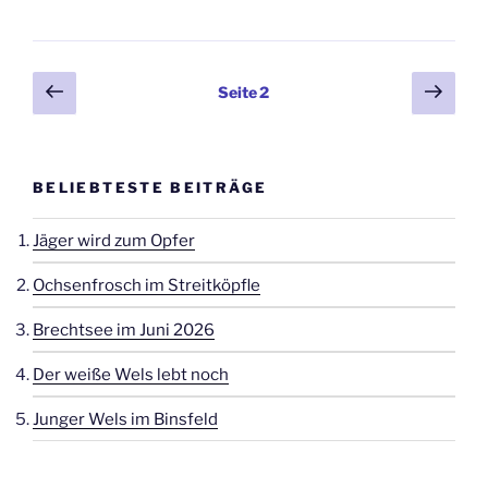
Seitennummerierung
Vorherige
Näch
Seite
2
Seite
Seit
der
Beiträge
BELIEBTESTE BEITRÄGE
Jäger wird zum Opfer
Ochsenfrosch im Streitköpfle
Brechtsee im Juni 2026
Der weiße Wels lebt noch
Junger Wels im Binsfeld