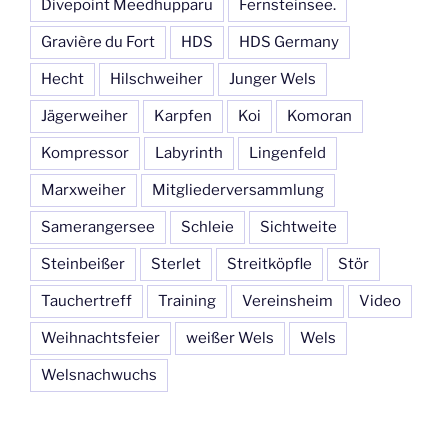
Divepoint Meedhupparu
Fernsteinsee.
Gravière du Fort
HDS
HDS Germany
Hecht
Hilschweiher
Junger Wels
Jägerweiher
Karpfen
Koi
Komoran
Kompressor
Labyrinth
Lingenfeld
Marxweiher
Mitgliederversammlung
Samerangersee
Schleie
Sichtweite
Steinbeißer
Sterlet
Streitköpfle
Stör
Tauchertreff
Training
Vereinsheim
Video
Weihnachtsfeier
weißer Wels
Wels
Welsnachwuchs