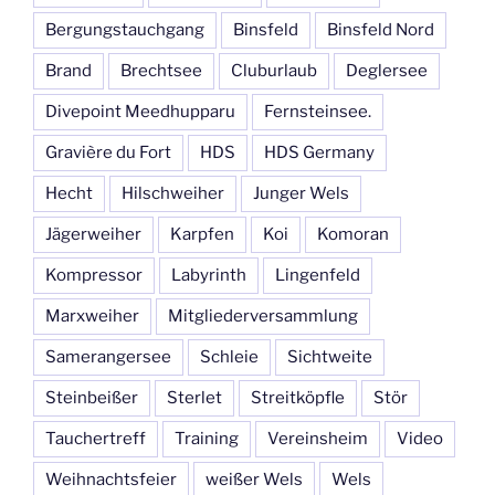
Bergungstauchgang
Binsfeld
Binsfeld Nord
Brand
Brechtsee
Cluburlaub
Deglersee
Divepoint Meedhupparu
Fernsteinsee.
Gravière du Fort
HDS
HDS Germany
Hecht
Hilschweiher
Junger Wels
Jägerweiher
Karpfen
Koi
Komoran
Kompressor
Labyrinth
Lingenfeld
Marxweiher
Mitgliederversammlung
Samerangersee
Schleie
Sichtweite
Steinbeißer
Sterlet
Streitköpfle
Stör
Tauchertreff
Training
Vereinsheim
Video
Weihnachtsfeier
weißer Wels
Wels