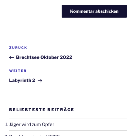
Beitragsnavigation
Vorheriger
ZURÜCK
Beitrag
Brechtsee Oktober 2022
Nächster
WEITER
Beitrag
Labyrinth 2
BELIEBTESTE BEITRÄGE
Jäger wird zum Opfer