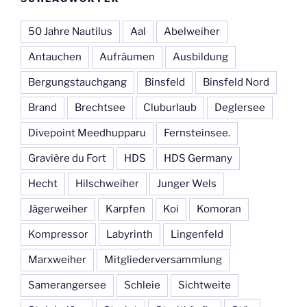
50 Jahre Nautilus
Aal
Abelweiher
Antauchen
Aufräumen
Ausbildung
Bergungstauchgang
Binsfeld
Binsfeld Nord
Brand
Brechtsee
Cluburlaub
Deglersee
Divepoint Meedhupparu
Fernsteinsee.
Gravière du Fort
HDS
HDS Germany
Hecht
Hilschweiher
Junger Wels
Jägerweiher
Karpfen
Koi
Komoran
Kompressor
Labyrinth
Lingenfeld
Marxweiher
Mitgliederversammlung
Samerangersee
Schleie
Sichtweite