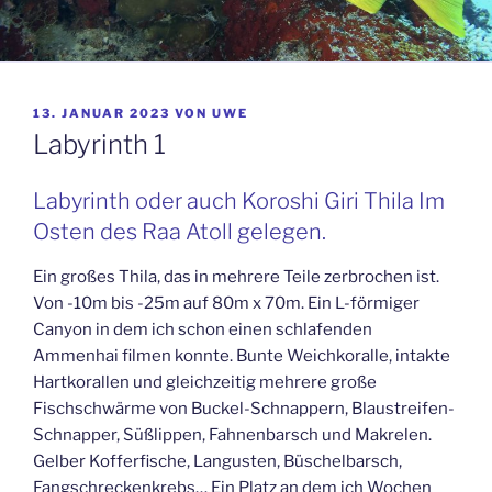
VERÖFFENTLICHT
13. JANUAR 2023
VON
UWE
AM
Labyrinth 1
Labyrinth oder auch Koroshi Giri Thila Im
Osten des Raa Atoll gelegen.
Ein großes Thila, das in mehrere Teile zerbrochen ist.
Von -10m bis -25m auf 80m x 70m. Ein L-förmiger
Canyon in dem ich schon einen schlafenden
Ammenhai filmen konnte. Bunte Weichkoralle, intakte
Hartkorallen und gleichzeitig mehrere große
Fischschwärme von Buckel-Schnappern, Blaustreifen-
Schnapper, Süßlippen, Fahnenbarsch und Makrelen.
Gelber Kofferfische, Langusten, Büschelbarsch,
Fangschreckenkrebs… Ein Platz an dem ich Wochen