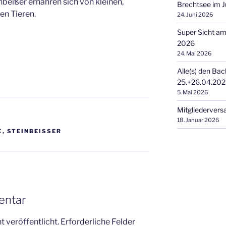
inbeißer ernähren sich von kleinen,
Brechtsee im J
n Tieren.
24. Juni 2026
Super Sicht a
2026
24. Mai 2026
Alle(s) den Bac
25.+26.04.20
5. Mai 2026
Mitgliederver
18. Januar 2026
E
,
STEINBEISSER
entar
 veröffentlicht.
Erforderliche Felder