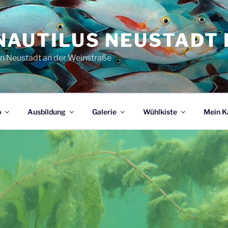
NAUTILUS NEUSTADT E
in Neustadt an der Weinstraße
b
Ausbildung
Galerie
Wühlkiste
Mein K