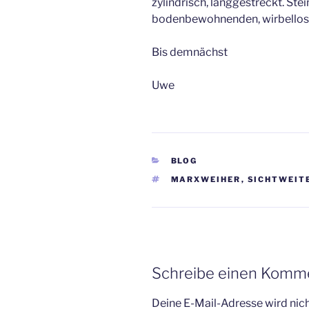
zylindrisch, langgestreckt. Ste
bodenbewohnenden, wirbellose
Bis demnächst
Uwe
KATEGORIEN
BLOG
SCHLAGWÖRTER
MARXWEIHER
,
SICHTWEIT
Schreibe einen Komm
Deine E-Mail-Adresse wird nicht