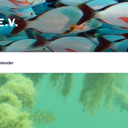
.V.
alender