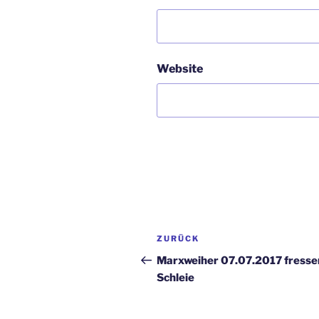
Website
Beitragsnavigation
Vorheriger
ZURÜCK
Beitrag
Marxweiher 07.07.2017 fress
Schleie