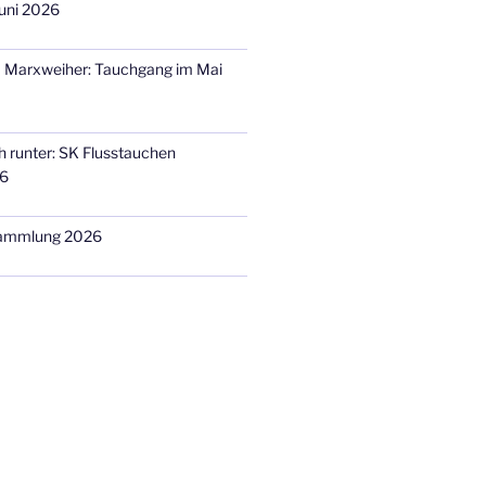
uni 2026
m Marxweiher: Tauchgang im Mai
h runter: SK Flusstauchen
26
sammlung 2026