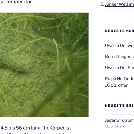
ssertemperatur
Junger Wels im
NEUESTE KO
Uwe
zu
Der wei
Bernd Jungert
Uwe
zu
Der See
Ralph Horlände
16.03. offen
NEUESTE BE
Jäger wird zum
11. Juli 2026
4,5 bis 56 cm lang. Ihr Körper ist