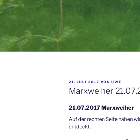
VERÖFFENTLICHT
21. JULI 2017
VON
UWE
AM
Marxweiher 21.07.
21.07.2017 Marxweiher
Auf der rechten Seite haben wi
entdeckt.