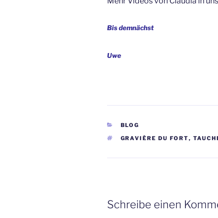
Mehr Videos von Claudia in uns
Bis demnächst
Uwe
KATEGORIEN
BLOG
SCHLAGWÖRTER
GRAVIÈRE DU FORT
,
TAUCH
Schreibe einen Komm