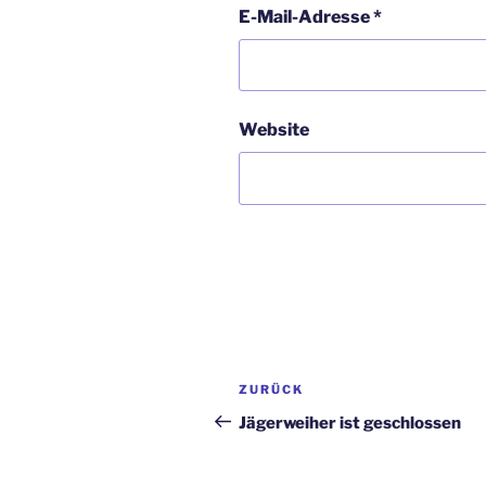
E-Mail-Adresse
*
Website
Beitragsnavigation
Vorheriger
ZURÜCK
Beitrag
Jägerweiher ist geschlossen