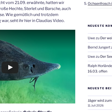
cht vom 21.09. erwähnte, hatten wir
Ochsenfrosch i
große Hechte, Sterlet und Barsche, auch
se. Wie gemütlich und trotzdem
war, seht ihr hier in Claudias Video.
NEUESTE KO
Uwe
zu
Der wei
Bernd Jungert
Uwe
zu
Der See
Ralph Horlände
16.03. offen
NEUESTE BE
Jäger wird zum
11. Juli 2026