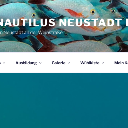
NAUTILUS NEUSTADT E
in Neustadt an der Weinstraße
b
Ausbildung
Galerie
Wühlkiste
Mein K