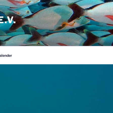
.V.
alender