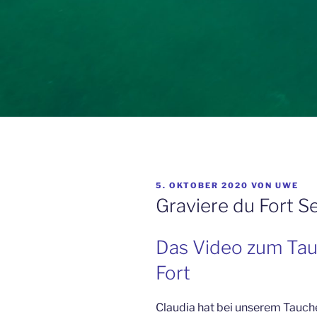
VERÖFFENTLICHT
5. OKTOBER 2020
VON
UWE
AM
Graviere du Fort Se
Das Video zum Tau
Fort
Claudia hat bei unserem Taucher