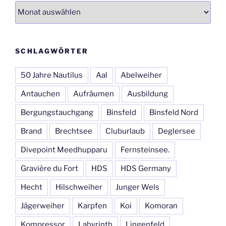
Archiv
SCHLAGWÖRTER
50 Jahre Nautilus
Aal
Abelweiher
Antauchen
Aufräumen
Ausbildung
Bergungstauchgang
Binsfeld
Binsfeld Nord
Brand
Brechtsee
Cluburlaub
Deglersee
Divepoint Meedhupparu
Fernsteinsee.
Gravière du Fort
HDS
HDS Germany
Hecht
Hilschweiher
Junger Wels
Jägerweiher
Karpfen
Koi
Komoran
Kompressor
Labyrinth
Lingenfeld