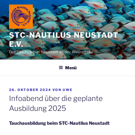
Zum
Inhalt
springen
STC-NAUTILUS NEUSTADT
E.V.
Der Tauchclub in Neustadt an der Weinstraße
Menü
VERÖFFENTLICHT
26. OKTOBER 2024
VON
UWE
AM
Infoabend über die geplante
Ausbildung 2025
Tauchausbildung beim STC-Nautilus Neustadt