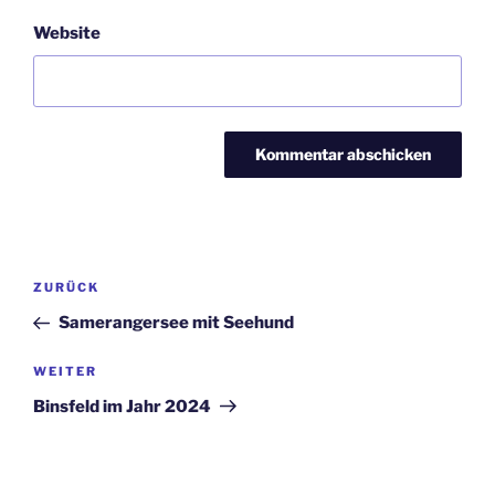
Website
Beitragsnavigation
Vorheriger
ZURÜCK
Beitrag
Samerangersee mit Seehund
Nächster
WEITER
Beitrag
Binsfeld im Jahr 2024