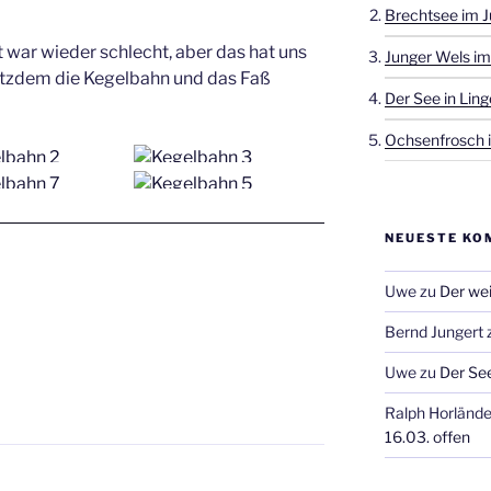
Brechtsee im J
 war wieder schlecht, aber das hat uns
Junger Wels im
rotzdem die Kegelbahn und das Faß
Der See in Ling
Ochsenfrosch i
NEUESTE KO
Uwe
zu
Der wei
Bernd Jungert
Uwe
zu
Der See
Ralph Horlände
16.03. offen