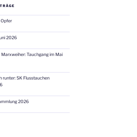
ITRÄGE
 Opfer
uni 2026
m Marxweiher: Tauchgang im Mai
h runter: SK Flusstauchen
26
sammlung 2026