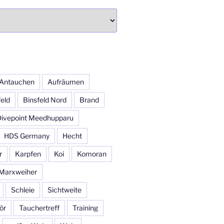
Antauchen
Aufräumen
feld
Binsfeld Nord
Brand
Divepoint Meedhupparu
HDS Germany
Hecht
r
Karpfen
Koi
Komoran
Marxweiher
Schleie
Sichtweite
ör
Tauchertreff
Training