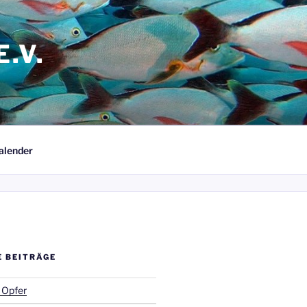
.V.
alender
E BEITRÄGE
 Opfer