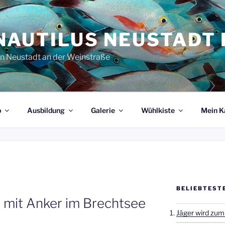
NAUTILUS NEUSTADT E
in Neustadt an der Weinstraße
b
Ausbildung
Galerie
Wühlkiste
Mein K
BELIEBTEST
 mit Anker im Brechtsee
Jäger wird zum