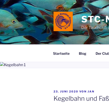
Zum
Inhalt
springen
STC-
Der Tauchclub 
Startseite
Blog
Der Clu
VERÖFFENTLICHT
23. JUNI 2020
VON
JAN
AM
Kegelbahn und Faß