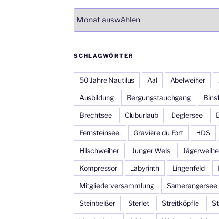
Archiv
SCHLAGWÖRTER
50 Jahre Nautilus
Aal
Abelweiher
Ausbildung
Bergungstauchgang
Bins
Brechtsee
Cluburlaub
Deglersee
Fernsteinsee.
Gravière du Fort
HDS
Hilschweiher
Junger Wels
Jägerweihe
Kompressor
Labyrinth
Lingenfeld
Mitgliederversammlung
Samerangersee
Steinbeißer
Sterlet
Streitköpfle
St