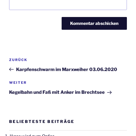
Beitragsnavigation
Vorheriger
ZURÜCK
Beitrag
Karpfenschwarm im Marxweiher 03.06.2020
Nächster
WEITER
Beitrag
Kegelbahn und Faß mit Anker im Brechtsee
BELIEBTESTE BEITRÄGE