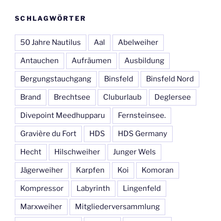
SCHLAGWÖRTER
50 Jahre Nautilus
Aal
Abelweiher
Antauchen
Aufräumen
Ausbildung
Bergungstauchgang
Binsfeld
Binsfeld Nord
Brand
Brechtsee
Cluburlaub
Deglersee
Divepoint Meedhupparu
Fernsteinsee.
Gravière du Fort
HDS
HDS Germany
Hecht
Hilschweiher
Junger Wels
Jägerweiher
Karpfen
Koi
Komoran
Kompressor
Labyrinth
Lingenfeld
Marxweiher
Mitgliederversammlung