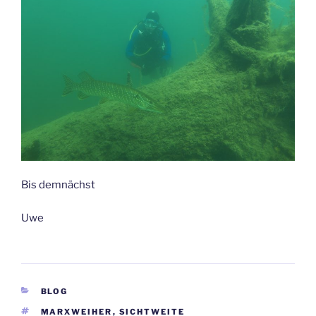
Bis demnächst
Uwe
KATEGORIEN
BLOG
SCHLAGWÖRTER
MARXWEIHER
,
SICHTWEITE