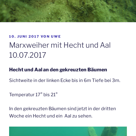
VERÖFFENTLICHT
10. JUNI 2017
VON
UWE
AM
Marxweiher mit Hecht und Aal
10.07.2017
Hecht und Aal an den gekreuzten Bäumen
Sichtweite in der linken Ecke bis in 6m Tiefe bei 3m.
Temperatur 17° bis 21°
In den gekreuzten Bäumen sind jetzt in der dritten
Woche ein Hecht und ein Aal zu sehen.