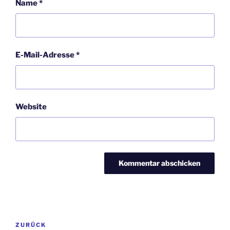
Name
*
E-Mail-Adresse
*
Website
Beitragsnavigation
Vorheriger
ZURÜCK