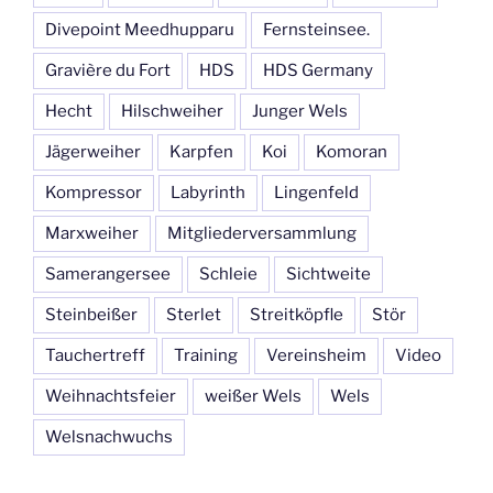
Divepoint Meedhupparu
Fernsteinsee.
Gravière du Fort
HDS
HDS Germany
Hecht
Hilschweiher
Junger Wels
Jägerweiher
Karpfen
Koi
Komoran
Kompressor
Labyrinth
Lingenfeld
Marxweiher
Mitgliederversammlung
Samerangersee
Schleie
Sichtweite
Steinbeißer
Sterlet
Streitköpfle
Stör
Tauchertreff
Training
Vereinsheim
Video
Weihnachtsfeier
weißer Wels
Wels
Welsnachwuchs