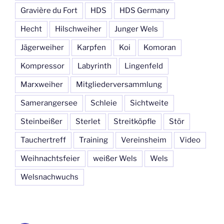
Gravière du Fort
HDS
HDS Germany
Hecht
Hilschweiher
Junger Wels
Jägerweiher
Karpfen
Koi
Komoran
Kompressor
Labyrinth
Lingenfeld
Marxweiher
Mitgliederversammlung
Samerangersee
Schleie
Sichtweite
Steinbeißer
Sterlet
Streitköpfle
Stör
Tauchertreff
Training
Vereinsheim
Video
Weihnachtsfeier
weißer Wels
Wels
Welsnachwuchs