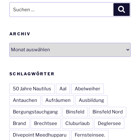
Suchen
Suche
nach:
ARCHIV
Archiv
SCHLAGWÖRTER
50 Jahre Nautilus
Aal
Abelweiher
Antauchen
Aufräumen
Ausbildung
Bergungstauchgang
Binsfeld
Binsfeld Nord
Brand
Brechtsee
Cluburlaub
Deglersee
Divepoint Meedhupparu
Fernsteinsee.