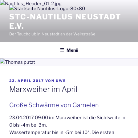
Zum
Inhalt
STC-NAUTILUS NEUSTADT
springen
E.V.
Der Tauchclub in Neustadt an der Weinstraße
Menü
VERÖFFENTLICHT
23. APRIL 2017
VON
UWE
AM
Marxweiher im April
Große Schwärme von Garnelen
23.04.2017 09:00 im Marxweiher ist die Sichtweite in
0 bis -4m bei 3m.
Wassertemperatur bis in -5m bei 10°. Die ersten