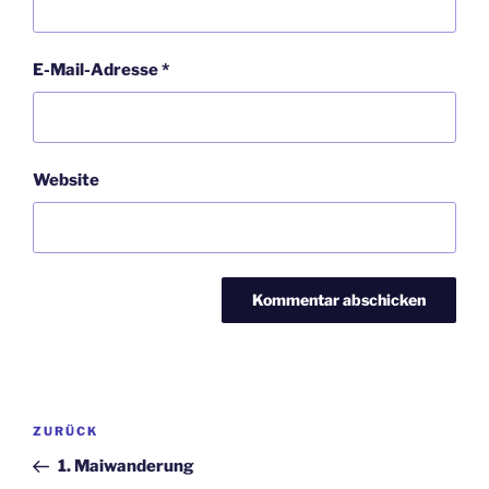
E-Mail-Adresse
*
Website
Beitragsnavigation
Vorheriger
ZURÜCK
Beitrag
1. Maiwanderung