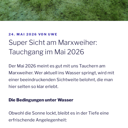
VERÖFFENTLICHT
24. MAI 2026
VON
UWE
AM
Super Sicht am Marxweiher:
Tauchgang im Mai 2026
Der Mai 2026 meint es gut mit uns Tauchern am
Marxweiher. Wer aktuell ins Wasser springt, wird mit
einer beeindruckenden Sichtweite belohnt, die man
hier selten so klar erlebt.
Die Bedingungen unter Wasser
Obwohl die Sonne lockt, bleibt es in der Tiefe eine
erfrischende Angelegenheit: