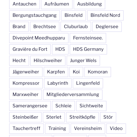
Antauchen
Aufräumen
Ausbildung
Bergungstauchgang
Binsfeld
Binsfeld Nord
Brand
Brechtsee
Cluburlaub
Deglersee
Divepoint Meedhupparu
Fernsteinsee.
Gravière du Fort
HDS
HDS Germany
Hecht
Hilschweiher
Junger Wels
Jägerweiher
Karpfen
Koi
Komoran
Kompressor
Labyrinth
Lingenfeld
Marxweiher
Mitgliederversammlung
Samerangersee
Schleie
Sichtweite
Steinbeißer
Sterlet
Streitköpfle
Stör
Tauchertreff
Training
Vereinsheim
Video