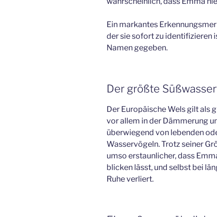
wahrscheinlich, dass Emma hie
Ein markantes Erkennungsmerkma
der sie sofort zu identifizieren 
Namen gegeben.
Der größte Süßwasser
Der Europäische Wels gilt als 
vor allem in der Dämmerung und
überwiegend von lebenden oder
Wasservögeln. Trotz seiner Größ
umso erstaunlicher, dass Emma
blicken lässt, und selbst bei l
Ruhe verliert.