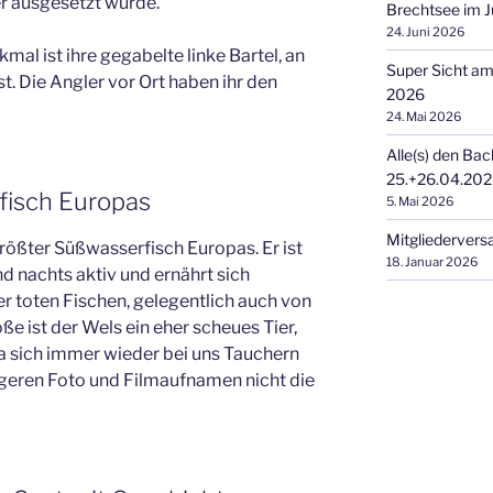
r ausgesetzt wurde.
Brechtsee im J
24. Juni 2026
l ist ihre gegabelte linke Bartel, an
Super Sicht a
ist. Die Angler vor Ort haben ihr den
2026
24. Mai 2026
Alle(s) den Bac
25.+26.04.20
fisch Europas
5. Mai 2026
Mitgliederver
größter Süßwasserfisch Europas. Er ist
18. Januar 2026
 nachts aktiv und ernährt sich
 toten Fischen, gelegentlich auch von
e ist der Wels ein eher scheues Tier,
 sich immer wieder bei uns Tauchern
ängeren Foto und Filmaufnamen nicht die