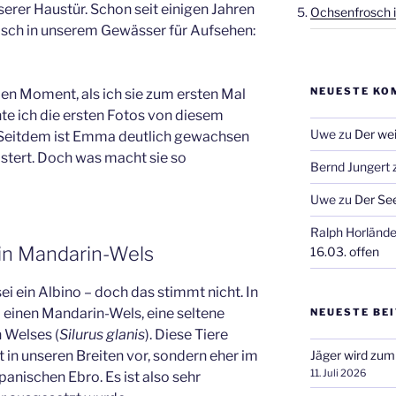
rer Haustür. Schon seit einigen Jahren
Ochsenfrosch i
isch in unserem Gewässer für Aufsehen:
NEUESTE KO
den Moment, als ich sie zum ersten Mal
te ich die ersten Fotos von diesem
Uwe
zu
Der wei
Seitdem ist Emma deutlich gewachsen
stert. Doch was macht sie so
Bernd Jungert
Uwe
zu
Der See
Ralph Horlände
ein Mandarin-Wels
16.03. offen
i ein Albino – doch das stimmt nicht. In
m einen Mandarin-Wels, eine seltene
NEUESTE BE
 Welses (
Silurus glanis
). Diese Tiere
in unseren Breiten vor, sondern eher im
Jäger wird zum
11. Juli 2026
panischen Ebro. Es ist also sehr