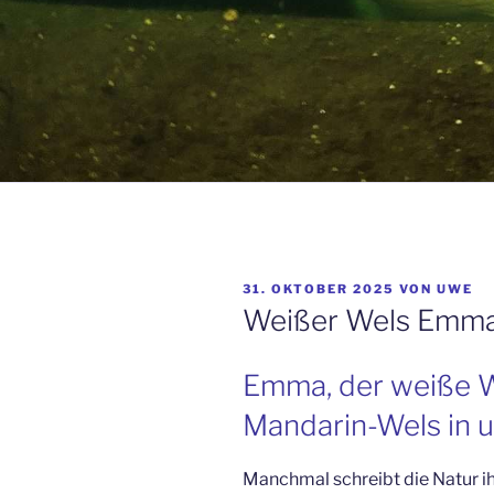
VERÖFFENTLICHT
31. OKTOBER 2025
VON
UWE
AM
Weißer Wels Emm
Emma, der weiße We
Mandarin-Wels in 
Manchmal schreibt die Natur i