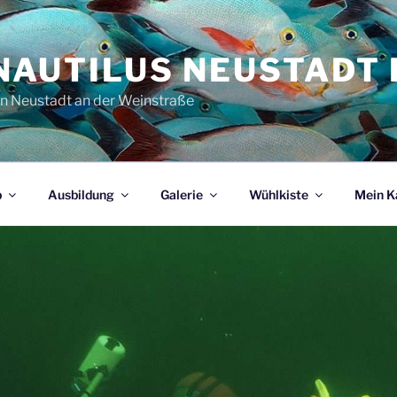
NAUTILUS NEUSTADT E
in Neustadt an der Weinstraße
b
Ausbildung
Galerie
Wühlkiste
Mein K