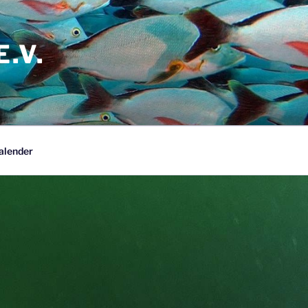
.V.
alender