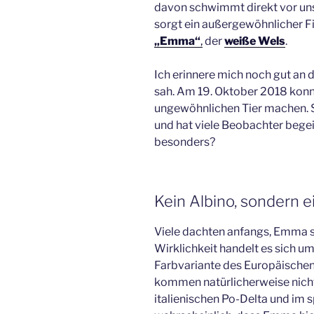
davon schwimmt direkt vor unse
sorgt ein außergewöhnlicher F
„Emma“
,
der
weiße Wels
.
Ich erinnere mich noch gut an 
sah. Am 19. Oktober 2018 konn
ungewöhnlichen Tier machen. 
und hat viele Beobachter begei
besonders?
Kein Albino, sondern 
Viele dachten anfangs, Emma se
Wirklichkeit handelt es sich u
Farbvariante des Europäischen
kommen natürlicherweise nicht 
italienischen Po-Delta und im s