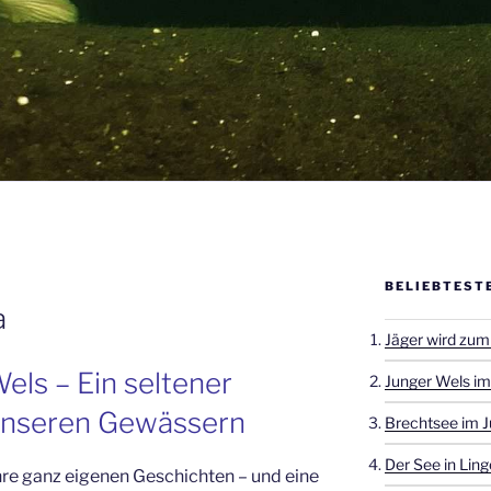
BELIEBTEST
a
Jäger wird zum
ls – Ein seltener
Junger Wels im
unseren Gewässern
Brechtsee im J
Der See in Ling
hre ganz eigenen Geschichten – und eine