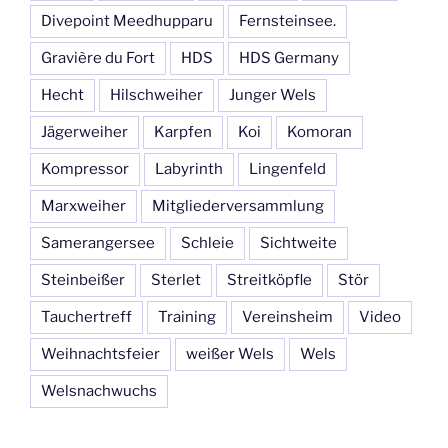
Divepoint Meedhupparu
Fernsteinsee.
Gravière du Fort
HDS
HDS Germany
Hecht
Hilschweiher
Junger Wels
Jägerweiher
Karpfen
Koi
Komoran
Kompressor
Labyrinth
Lingenfeld
Marxweiher
Mitgliederversammlung
Samerangersee
Schleie
Sichtweite
Steinbeißer
Sterlet
Streitköpfle
Stör
Tauchertreff
Training
Vereinsheim
Video
Weihnachtsfeier
weißer Wels
Wels
Welsnachwuchs