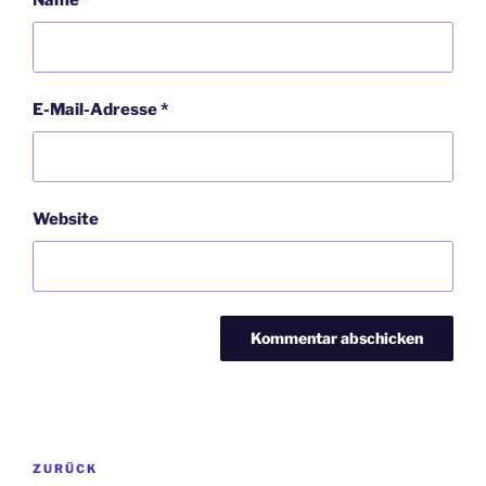
Name
*
E-Mail-Adresse
*
Website
Beitragsnavigation
Vorheriger
ZURÜCK