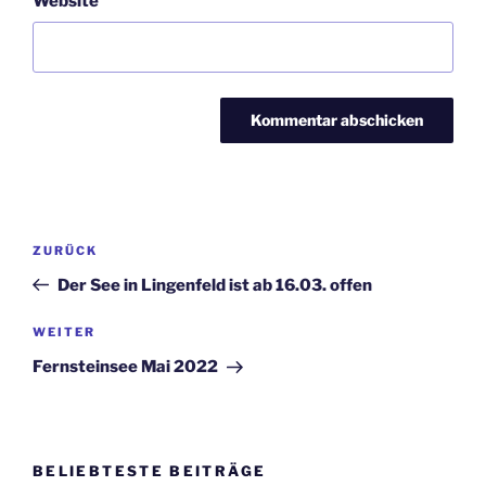
Website
Beitragsnavigation
Vorheriger
ZURÜCK
Beitrag
Der See in Lingenfeld ist ab 16.03. offen
Nächster
WEITER
Beitrag
Fernsteinsee Mai 2022
BELIEBTESTE BEITRÄGE