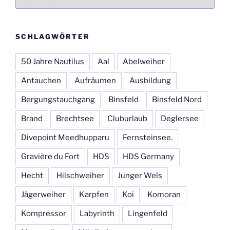
SCHLAGWÖRTER
50 Jahre Nautilus
Aal
Abelweiher
Antauchen
Aufräumen
Ausbildung
Bergungstauchgang
Binsfeld
Binsfeld Nord
Brand
Brechtsee
Cluburlaub
Deglersee
Divepoint Meedhupparu
Fernsteinsee.
Gravière du Fort
HDS
HDS Germany
Hecht
Hilschweiher
Junger Wels
Jägerweiher
Karpfen
Koi
Komoran
Kompressor
Labyrinth
Lingenfeld