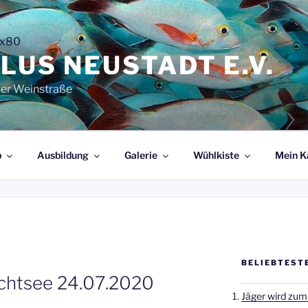
LUS NEUSTADT E.V.
der Weinstraße
b
Ausbildung
Galerie
Wühlkiste
Mein K
BELIEBTEST
chtsee 24.07.2020
Jäger wird zum