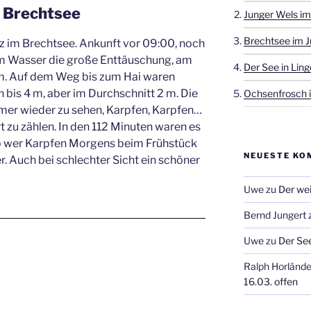
 Brechtsee
Junger Wels im
Brechtsee im J
z im Brechtsee. Ankunft vor 09:00, noch
Im Wasser die große Enttäuschung, am
Der See in Ling
1 m. Auf dem Weg bis zum Hai waren
n bis 4 m, aber im Durchschnitt 2 m. Die
Ochsenfrosch i
mer wieder zu sehen, Karpfen, Karpfen…
t zu zählen. In den 112 Minuten waren es
so wer Karpfen Morgens beim Frühstück
NEUESTE KO
r. Auch bei schlechter Sicht ein schöner
Uwe
zu
Der wei
Bernd Jungert
Uwe
zu
Der See
Ralph Horlände
16.03. offen