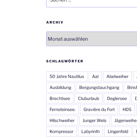
nach:
ARCHIV
Archiv
SCHLAGWÖRTER
50 Jahre Nautilus
Aal
Abelweiher
Ausbildung
Bergungstauchgang
Bins
Brechtsee
Cluburlaub
Deglersee
Fernsteinsee.
Gravière du Fort
HDS
Hilschweiher
Junger Wels
Jägerweihe
Kompressor
Labyrinth
Lingenfeld