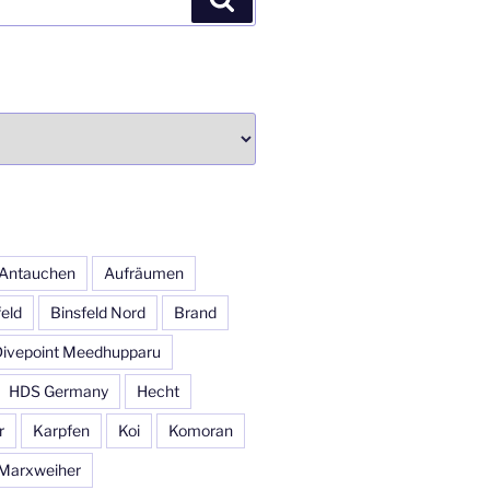
Antauchen
Aufräumen
feld
Binsfeld Nord
Brand
Divepoint Meedhupparu
HDS Germany
Hecht
r
Karpfen
Koi
Komoran
Marxweiher