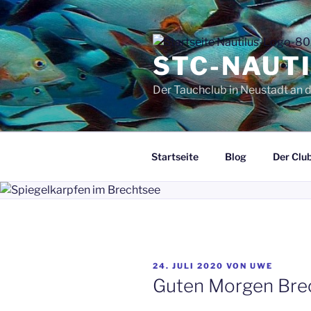
Zum
Inhalt
springen
STC-NAUTI
Der Tauchclub in Neustadt an 
Startseite
Blog
Der Clu
VERÖFFENTLICHT
24. JULI 2020
VON
UWE
AM
Guten Morgen Bre